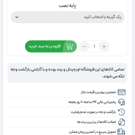
پایه نصب
تعداد:
افزودن به سبد خرید
پرده
زبرا
پلیسه
تمامی کالاهای این فروشگاه اورجینال و برند بوده و با گارانتی بازگشت وجه
رنگ
ارائه می شوند.
کرم
روشن
تضمین بهترین قیمت بازار
با
رگه
پشتیبانی عالی ۲۴ ساعته، ۷ روز هفته
های
بازگشت وجه در صورت عدم رضایت
نقره
اصالت کالاها از برترین برندها
ای
تحویل سریع در کمترین زمان ممکن