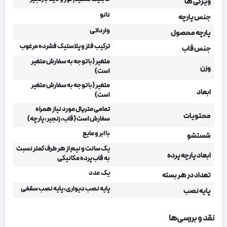
ویژگی ها
نانو
جنس پارچه
وارداتی
پارچه محصول
ترکیب فلز و پلاستیک فشرده مرغوب
جنس قاب
متغیر (با توجه به سفارش متغیر
وزن
است)
متغیر (با توجه به سفارش متغیر
ابعاد
است)
تمامی متریال مورد نیاز همراه
محتویات
سفارش است (قاب، زنجیر، پارچه)
با ابر و مایع
شستشو
یک سانت و نیم از هر طرف کمتر نسبت
ابعاد پارچه پرده
به قاب پرده مکانیکی
یک عدد
تعداد در هر بسته
پایه نصب دیواری، پایه نصب سقفی
پایه نصب
نقد و بررسی‌ها