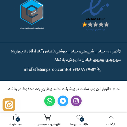
تهران - خیابان شریعتی، خیابان بهشتی ( عباس آباد )، قبل از چهار راه
سهروردی، روبروی خیابان داریوش، پلاک81
info[at]abanparde.com
02188769013
تمام حقوق اين وب سايت برای شرکت تولیدی آبان‌پرده محفوظ می‌باشد.
0
0
بازگشت
علاقه مندی ها
افزودن به سبد خرید
سبد خرید