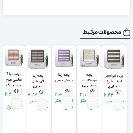
محصولات مرتبط
پرده زبرا 7
پرده
پرده زبرا
پرده زبرا سبز
پرده زبرا
سانتی طرح
دومکانیزم
بنفش یاسی
لجنی طرح
قهوه ای
چوب رنگ
طرح پتینه
ابروبادی
سوخته
قهوه ای
رنگ کرم
2,210,000
2,700,000
3,000,000
2,430,000
2,430,000
تومان
تومان
متر
تومان
متر
تومان
متر
تومان
متر
متر مربع
مربع
مربع
مربع
مربع