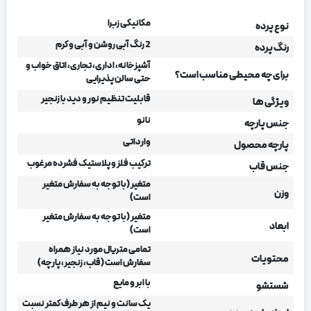
مکانیکی زبرا
نوع پرده
2 رنگ آبی روشن و آبی و کرم
رنگ پرده
آشپزخانه، اداری، تجاری، اتاق خواب و
برای چه محیطی مناسب است؟
حتی سالن پذیرایی
قابلیت تنظیم نور و دید با زنجیر
ویژگی ها
نانو
جنس پارچه
وارداتی
پارچه محصول
ترکیب فلز و پلاستیک فشرده مرغوب
جنس قاب
متغیر (با توجه به سفارش متغیر
وزن
است)
متغیر (با توجه به سفارش متغیر
ابعاد
است)
تمامی متریال مورد نیاز همراه
محتویات
سفارش است (قاب، زنجیر، پارچه)
با ابر و مایع
شستشو
یک سانت و نیم از هر طرف کمتر نسبت