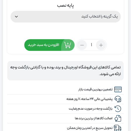
پایه نصب
تعداد:
افزودن به سبد خرید
پرده
زبرا
طرح
تمامی کالاهای این فروشگاه اورجینال و برند بوده و با گارانتی بازگشت وجه
سنتی
ارائه می شوند.
2
رنگ
تضمین بهترین قیمت بازار
آبی
روشن
پشتیبانی عالی ۲۴ ساعته، ۷ روز هفته
و
بازگشت وجه در صورت عدم رضایت
آبی
اصالت کالاها از برترین برندها
و
کرم
تحویل سریع در کمترین زمان ممکن