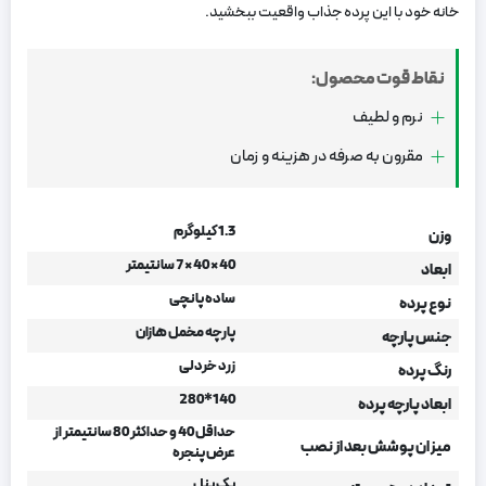
خانه خود با این پرده جذاب واقعیت ببخشید.
نقاط قوت محصول:
نرم و لطیف
مقرون به صرفه در هزینه و زمان
1.3 کیلوگرم
وزن
40 × 40 × 7 سانتیمتر
ابعاد
ساده پانچی
نوع پرده
پارچه مخمل هازان
جنس پارچه
زرد خردلی
رنگ پرده
140*280
ابعاد پارچه پرده
حداقل 40 و حداکثر 80 سانتیمتر از
میزان پوشش بعد از نصب
عرض پنجره
یک پنل