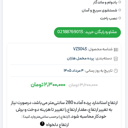
بادوام و ماندگار
شستشوی سریع و آسان
نصب راحت
مشاوره رایگان خرید : 02188769013
شناسه محصول:
VZ3043
دسته‌بندی:
پرده مخمل هازان
تاریخ به روز رسانی:
4 مرداد 1405
2,300,000
تومان
3,600,000
تومان
قیمت
قیمت
اصلی:
فعلی:
ارتفاع استاندارد پرده آماده 280 سانتی‌متر می‌باشد، درصورت نیاز
3,600,000
2,300,000
به تغییر ارتفاع، مقدار ارتفاع را تغییر تا هزینه دوخت و برش
تومان
تومان.
خودکار محاسبه شود.
:
(ارتفاع را برحسب سانتی‌متر وارد کنید)
بود.
?
ارتفاع دلخواه