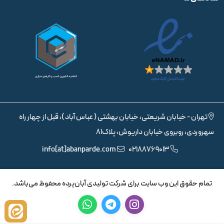
تهران - خیابان شریعتی، خیابان بهشتی ( عباس آباد )، قبل از چهار راه
سهروردی، روبروی خیابان داریوش، پلاک81
info[at]abanparde.com
02188769013
تمام حقوق اين وب سايت برای شرکت تولیدی آبان‌پرده محفوظ می‌باشد.