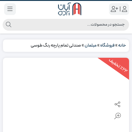
|
خانه
»
فروشگاه
»
مبلمان
»
صندلی تمام پارچه رنگ طوسی
2
2
ت
خ
ف
ی
٪
ف