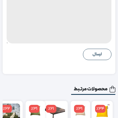
محصولات مرتبط
٪22
٪31
٪21
٪31
٪34