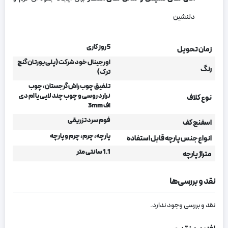
دلنشین
5 روز کاری
زمان تحویل
اورجینال خود شرکت (پلی یورتان گنج
رنگ
ترک)
تلفیق چوب راش گرجستان، چوب
نرارد روسی و چوب چند لایی یا ام دی
نوع کلاف
اف 3mm
فوم سرد تزریقی
اسفنج کف
پارچه، چرم، چرم و پارچه
انواع جنس پارچه قابل استفاده
1.1 سانتی متر
متراژ پارچه
نقد و بررسی‌ها
نقد و بررسی وجود ندارد.