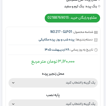
رنگ پرده:
رنگ کرم و سفید
مشاوره رایگان خرید : 02188769013
شناسه محصول:
NO 217 - GLP 01
دسته‌بندی‌ها:
پرده شب و روز
,
پرده مکانیکی
تاریخ به روز رسانی:
28 اردیبهشت 1405
3,120,000
تومان
متر مربع
محل زنجیر پرده
پایه نصب