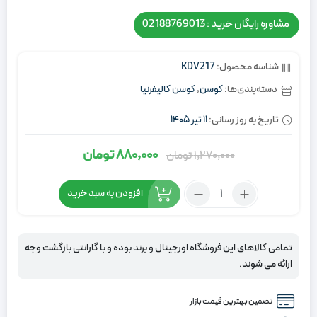
مشاوره رایگان خرید : 02188769013
شناسه محصول:
KDV217
دسته‌بندی‌ها:
کوسن
,
کوسن کالیفرنیا
تاریخ به روز رسانی:
11 تیر 1405
880,000
تومان
1,270,000
تومان
قیمت
قیمت
اصلی:
فعلی:
تعداد:
افزودن به سبد خرید
1,270,000
880,000
کوسن
تومان
تومان.
کالیفرنیا
سبز
بود.
تمامی کالاهای این فروشگاه اورجینال و برند بوده و با گارانتی بازگشت وجه
درباری
ارائه می شوند.
تضمین بهترین قیمت بازار