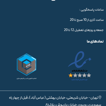
ساعات پاسخگویی :
ساعت کاری از 10 صبح تا 20
جمعه و روزهای تعطیل 12 تا 20
نمادهای ما
تهران - خیابان شریعتی، خیابان بهشتی ( عباس آباد )، قبل از چهار راه
سهروردی، روبروی خیابان داریوش، پلاک81