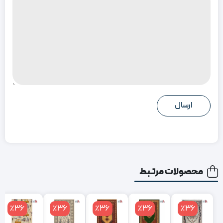
محصولات مرتبط
٪36
٪36
٪36
٪36
٪36