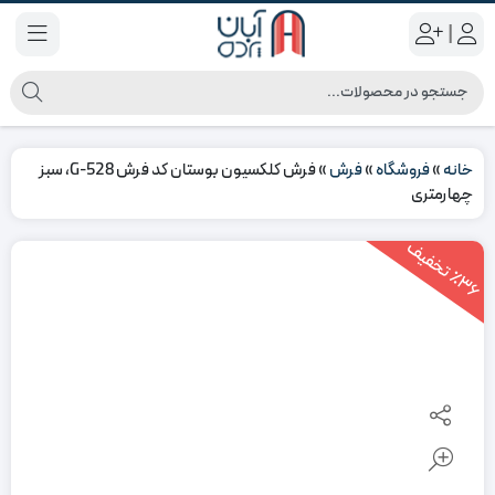
|
خانه
»
فروشگاه
»
فرش
»
فرش کلکسیون بوستان کد فرش 528-G، سبز
چهارمتری
3
6
ت
خ
ف
ی
٪
ف