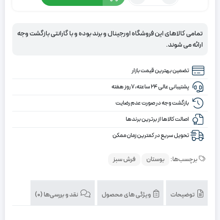
16,900,000
10,900,000
فرش
تومان
تومان.
کلکسیون
بوستان
بود.
تمامی کالاهای این فروشگاه اورجینال و برند بوده و با گارانتی بازگشت وجه
کد
ارائه می شوند.
فرش
528-
تضمین بهترین قیمت بازار
G،
سبز
پشتیبانی عالی ۲۴ ساعته، ۷ روز هفته
چهارمتری
بازگشت وجه در صورت عدم رضایت
اصالت کالاها از برترین برندها
تحویل سریع در کمترین زمان ممکن
برچسب‌ها:
بوستان
فرش سبز
توضیحات
ویژگی های محصول
نقد و بررسی‌ها (0)