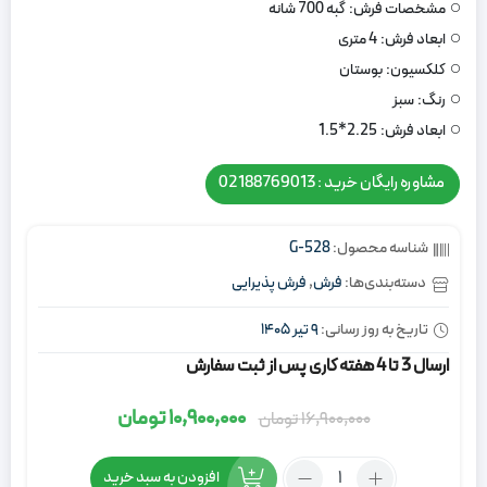
مشخصات فرش:
گبه 700 شانه
ابعاد فرش:
4 متری
کلکسیون:
بوستان
رنگ:
سبز
ابعاد فرش:
2.25*1.5
مشاوره رایگان خرید : 02188769013
شناسه محصول:
528-G
دسته‌بندی‌ها:
فرش
,
فرش پذیرایی
تاریخ به روز رسانی:
9 تیر 1405
ارسال 3 تا 4 هفته کاری پس از ثبت سفارش
10,900,000
تومان
16,900,000
تومان
قیمت
قیمت
اصلی:
فعلی:
تعداد:
افزودن به سبد خرید