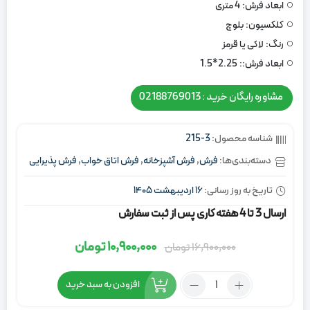
ابعاد فرش:
4 متری
کلکسیون:
بلوچ
رنگ:
لاکی یا قرمز
ابعاد فرش::
2.25*1.5
مشاوره رایگان خرید : 02188769013
شناسه محصول:
3-215
دسته‌بندی‌ها:
فرش
,
فرش آشپزخانه
,
فرش اتاق خواب
,
فرش پذیرایی
تاریخ به روز رسانی:
16 اردیبهشت 1405
ارسال 3 تا 4 هفته کاری پس از ثبت سفارش
10,900,000
تومان
16,900,000
تومان
قیمت
قیمت
اصلی:
فعلی:
تعداد:
افزودن به سبد خرید
16,900,000
10,900,000
فرش