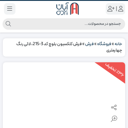
|
خانه
»
فروشگاه
»
فرش
»
فرش کلکسیون بلوچ کد 3-215، لاکی رنگ
چهارمتری
3
6
ت
خ
ف
ی
٪
ف