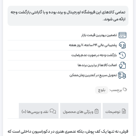
تومان
تومان.
کلکسیون
بلوچ
بود.
تمامی کالاهای این فروشگاه اورجینال و برند بوده و با گارانتی بازگشت وجه
کد
ارائه می شوند.
3-
215،
تضمین بهترین قیمت بازار
لاکی
رنگ
پشتیبانی عالی ۲۴ ساعته، ۷ روز هفته
چهارمتری
بازگشت وجه در صورت عدم رضایت
اصالت کالاها از برترین برندها
تحویل سریع در کمترین زمان ممکن
برچسب:
بلوچ
توضیحات
ویژگی های محصول
نقد و بررسی‌ها (0)
فرش، نه‌ تنها یک کف ‌پوش، بلکه عنصری هنری در دکوراسیون داخلی است که