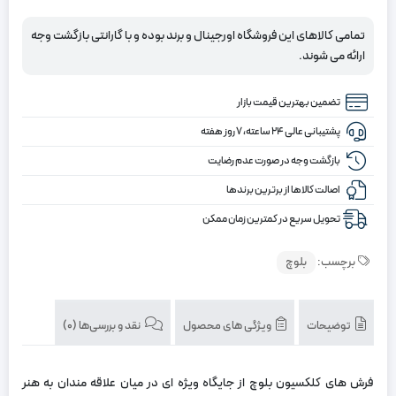
تومان
تومان.
کلکسیون
بلوچ
بود.
تمامی کالاهای این فروشگاه اورجینال و برند بوده و با گارانتی بازگشت وجه
کد
ارائه می شوند.
2-
209،
تضمین بهترین قیمت بازار
زرد
رنگ
پشتیبانی عالی ۲۴ ساعته، ۷ روز هفته
چهارمتری
بازگشت وجه در صورت عدم رضایت
اصالت کالاها از برترین برندها
تحویل سریع در کمترین زمان ممکن
برچسب:
بلوچ
توضیحات
ویژگی های محصول
نقد و بررسی‌ها (0)
فرش‌ های کلکسیون بلوچ از جایگاه ویژه ‌ای در میان علاقه ‌مندان به هنر