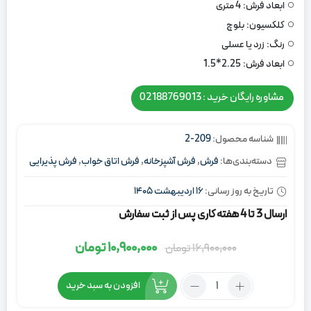
ابعاد فرش:
4 متری
کلکسیون:
بلوچ
رنگ:
زرد یا عسلی
ابعاد فرش:
2.25*1.5
مشاوره رایگان خرید : 02188769013
شناسه محصول:
209-2
دسته‌بندی‌ها:
فرش
,
فرش آشپزخانه
,
فرش اتاق خواب
,
فرش پذیرایی
تاریخ به روز رسانی:
16 اردیبهشت 1405
ارسال 3 تا 4 هفته کاری پس از ثبت سفارش
10,900,000
تومان
16,900,000
تومان
قیمت
قیمت
اصلی:
فعلی:
تعداد:
افزودن به سبد خرید
16,900,000
10,900,000
فرش