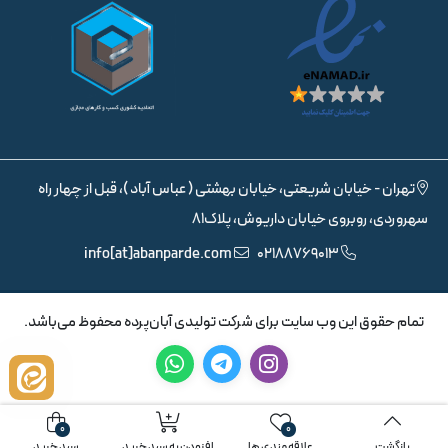
تهران - خیابان شریعتی، خیابان بهشتی ( عباس آباد )، قبل از چهار راه
سهروردی، روبروی خیابان داریوش، پلاک81
info[at]abanparde.com
02188769013
تمام حقوق اين وب سايت برای شرکت تولیدی آبان‌پرده محفوظ می‌باشد.
0
0
بازگشت
علاقه مندی ها
افزودن به سبد خرید
سبد خرید