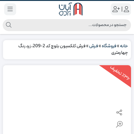
|
خانه
»
فروشگاه
»
فرش
»
فرش کلکسیون بلوچ کد 2-209، زرد رنگ
چهارمتری
3
6
ت
خ
ف
ی
٪
ف