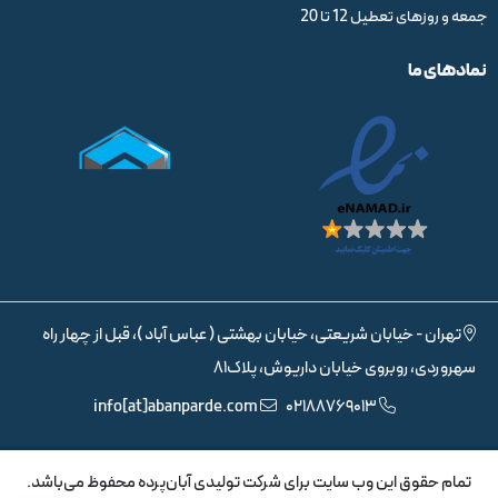
جمعه و روزهای تعطیل 12 تا 20
نمادهای ما
تهران - خیابان شریعتی، خیابان بهشتی ( عباس آباد )، قبل از چهار راه
سهروردی، روبروی خیابان داریوش، پلاک81
info[at]abanparde.com
02188769013
تمام حقوق اين وب سايت برای شرکت تولیدی آبان‌پرده محفوظ می‌باشد.