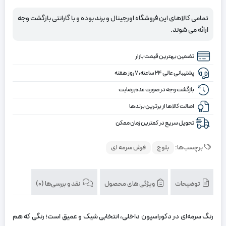
تومان
تومان.
کلکسیون
بلوچ
بود.
تمامی کالاهای این فروشگاه اورجینال و برند بوده و با گارانتی بازگشت وجه
کد
ارائه می شوند.
1-
211،
تضمین بهترین قیمت بازار
سرمه
ای
پشتیبانی عالی ۲۴ ساعته، ۷ روز هفته
رنگ
بازگشت وجه در صورت عدم رضایت
چهارمتری
اصالت کالاها از برترین برندها
تحویل سریع در کمترین زمان ممکن
برچسب‌ها:
بلوچ
فرش سرمه ای
توضیحات
ویژگی های محصول
نقد و بررسی‌ها (0)
رنگ سرمه‌ای در دکوراسیون داخلی، انتخابی شیک و عمیق است؛ رنگی که هم