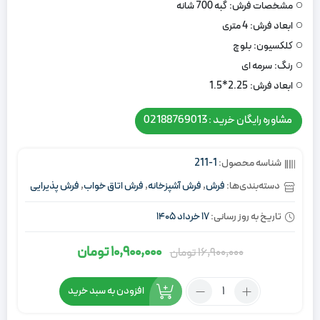
مشخصات فرش:
گبه 700 شانه
ابعاد فرش:
4 متری
کلکسیون:
بلوچ
رنگ:
سرمه ای
ابعاد فرش:
2.25*1.5
مشاوره رایگان خرید : 02188769013
شناسه محصول:
1-211
دسته‌بندی‌ها:
فرش
,
فرش آشپزخانه
,
فرش اتاق خواب
,
فرش پذیرایی
تاریخ به روز رسانی:
17 خرداد 1405
10,900,000
تومان
16,900,000
تومان
قیمت
قیمت
اصلی:
فعلی:
تعداد:
افزودن به سبد خرید
16,900,000
10,900,000
فرش