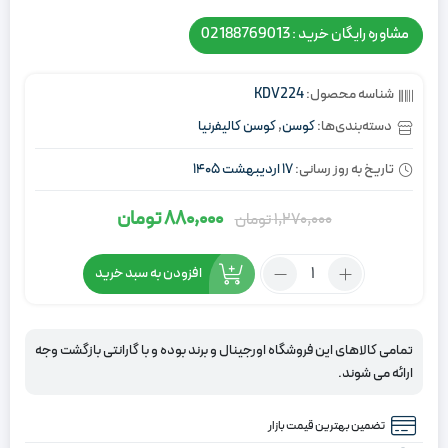
مشاوره رایگان خرید : 02188769013
شناسه محصول:
KDV224
دسته‌بندی‌ها:
کوسن
,
کوسن کالیفرنیا
تاریخ به روز رسانی:
17 اردیبهشت 1405
880,000
تومان
1,270,000
تومان
قیمت
قیمت
اصلی:
فعلی:
تعداد:
افزودن به سبد خرید
1,270,000
880,000
کوسن
تومان
تومان.
کالیفرنیا
آجری
بود.
تمامی کالاهای این فروشگاه اورجینال و برند بوده و با گارانتی بازگشت وجه
ارائه می شوند.
تضمین بهترین قیمت بازار