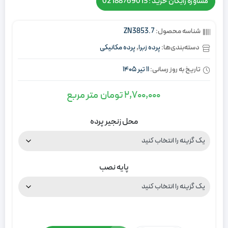
مشاوره رایگان خرید : 02188769013
شناسه محصول:
ZN3853.7
دسته‌بندی‌ها:
پرده زبرا
,
پرده مکانیکی
تاریخ به روز رسانی:
11 تیر 1405
2,700,000
تومان
متر مربع
محل زنجیر پرده
پایه نصب