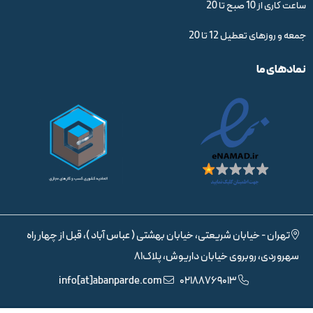
ساعت کاری از 10 صبح تا 20
جمعه و روزهای تعطیل 12 تا 20
نمادهای ما
تهران - خیابان شریعتی، خیابان بهشتی ( عباس آباد )، قبل از چهار راه
سهروردی، روبروی خیابان داریوش، پلاک81
info[at]abanparde.com
02188769013