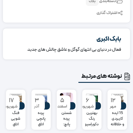
دسته‌بندی
بلاگ
اشتراک گذاری
بابک اکبری
فعال در دنیای بی انتهای گوگل و عاشق چالش های جدید
نوشته های مرتبط
۱۷
۳
۵
۶
۱۲
بلاگ
بلاگ
بلاگ
بلاگ
بلاگ
مهر
شهریور
اسفند
آذر
شهریور
15 ایده
بهترین
شستن
پرده
فنگ
کاربردی
رنگ
پرده
پانچی
شویی
و خلاقانه
دکوراسیون
پانچ:
اتاق
اتاق
برای
منزل
راهنمای
خواب
خواب: