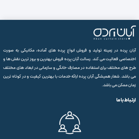
دکوراسیون
جامع +
کودک:
راهنمای
پاییزی و
نکات
انتخابی
جامع و
خلق
مهم
مدرن و
نکات
خانه ای
شاد برای
کلیدی
دلنشین
فضای
فنگ
به سبک
کودکانه
شویی
ایرانی
برای
طراحی
اتاق
آبان پرده در زمینه تولید و فروش انواع پرده های آماده، مکانیکی به صورت
خواب
اختصاصی فعالیت می کند. رسالت آبان پرده فروش بهترین و بروز ترین نقش ها و
ایده آل
طرح های مختلف برای استفاده در مصارف خانگی و سازمانی در ابعاد های مختلف
می باشد. شعار همیشگی آبان پرده ارائه خدمات با بهترین کیفیت و در کوتاه ترین
زمان ممکن می باشد.
ارتباط با ما