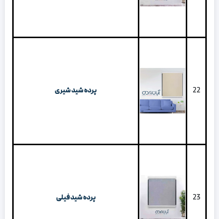
22
پرده شید شیری
23
پرده شید فیلی