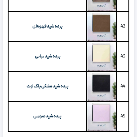
42
پرده شید قهوه ای
43
پرده شید نباتی
44
پرده شید مشکی بلک اوت
45
پرده شید صورتی